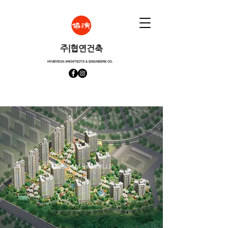
​주|협연건축
HYUBYEON ARCHITECTS & ENGINEERS CO.
WOONAM FIRSTVILLE