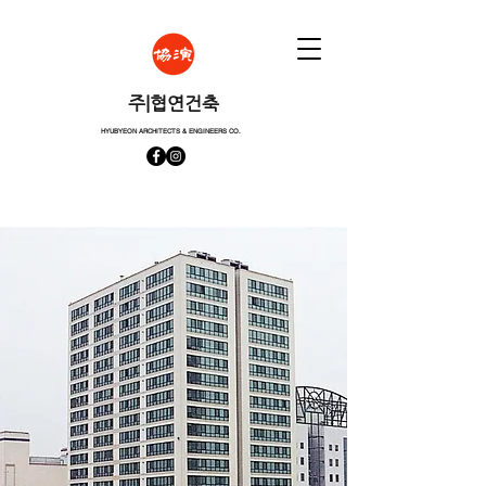
​주|협연건축
HYUBYEON ARCHITECTS & ENGINEERS CO.