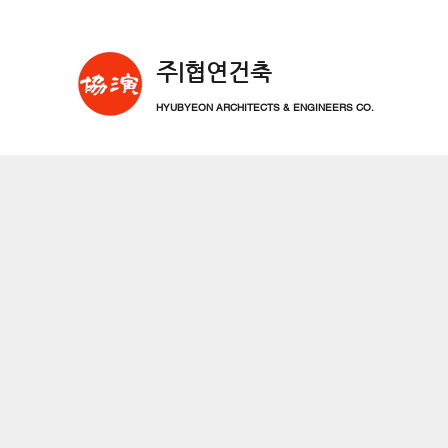
​주|협연건축
HYUBYEON ARCHITECTS & ENGINEERS CO.