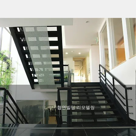
협연빌딩 리모델링