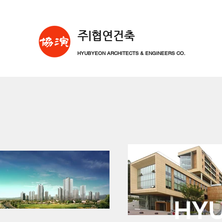
​주|협연건축
HYUBYEON ARCHITECTS & ENGINEERS CO.
HYU